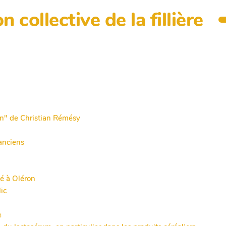
collective de la fillière
ain" de Christian Rémésy
 anciens
lé à Oléron
ic
e