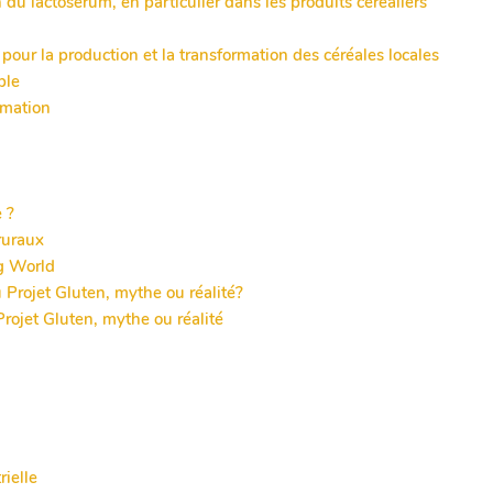
du lactosérum, en particulier dans les produits céréaliers
our la production et la transformation des céréales locales
ble
ormation
e ?
 ruraux
ng World
 Projet Gluten, mythe ou réalité?
Projet Gluten, mythe ou réalité
rielle