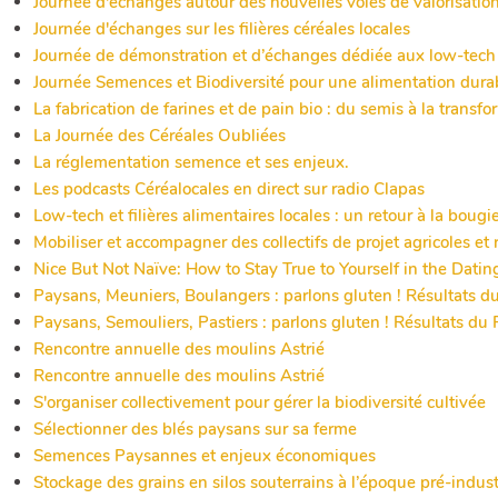
Journée d'échanges autour des nouvelles voies de valorisation 
Journée d'échanges sur les filières céréales locales
Journée de démonstration et d’échanges dédiée aux low-tech p
Journée Semences et Biodiversité pour une alimentation dura
La fabrication de farines et de pain bio : du semis à la transf
La Journée des Céréales Oubliées
La réglementation semence et ses enjeux.
Les podcasts Céréalocales en direct sur radio Clapas
Low-tech et filières alimentaires locales : un retour à la bougi
Mobiliser et accompagner des collectifs de projet agricoles et
Nice But Not Naïve: How to Stay True to Yourself in the Dati
Paysans, Meuniers, Boulangers : parlons gluten ! Résultats du
Paysans, Semouliers, Pastiers : parlons gluten ! Résultats du 
Rencontre annuelle des moulins Astrié
Rencontre annuelle des moulins Astrié
S'organiser collectivement pour gérer la biodiversité cultivée
Sélectionner des blés paysans sur sa ferme
Semences Paysannes et enjeux économiques
Stockage des grains en silos souterrains à l’époque pré-indust