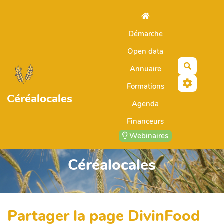
Aller au contenu principal
Démarche
Open data
Recherch
Annuaire
Formations
Céréalocales
Agenda
Financeurs
Webinaires
Céréalocales
Partager la page DivinFood