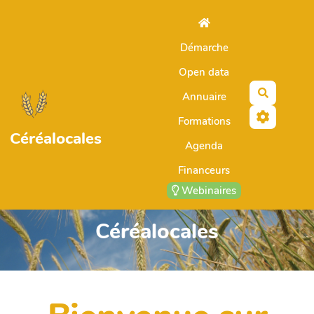
Aller au contenu principal
Démarche
Open data
Recherch
Annuaire
Formations
Céréalocales
Agenda
Financeurs
Webinaires
Céréalocales