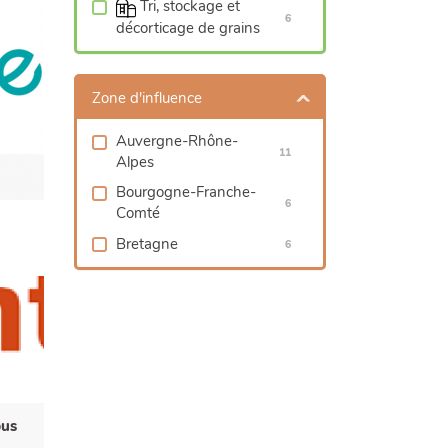
Tri, stockage et
6
décorticage de grains
Zone d'influence
Auvergne-Rhône-
11
Alpes
Bourgogne-Franche-
6
Comté
Bretagne
6
us