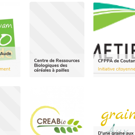
'Aude
Centre de Ressources
CFPPA de Coutan
Biologiques des
ement
Initiative citoyenn
céréales à pailles
D'une graine aux