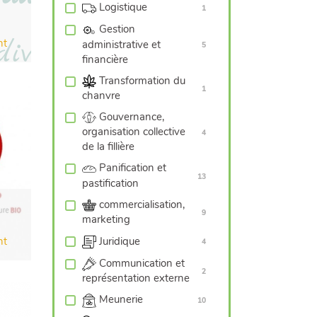
Logistique
1
Gestion
nt
administrative et
5
financière
Transformation du
1
chanvre
Gouvernance,
organisation collective
4
de la fillière
Panification et
13
pastification
commercialisation,
9
marketing
Juridique
nt
4
Communication et
2
représentation externe
Meunerie
10