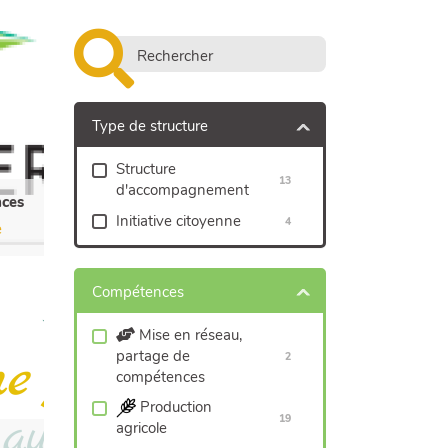
Type de structure
Structure
13
d'accompagnement
ces
Initiative citoyenne
4
e
Compétences
Mise en réseau,
partage de
2
compétences
Production
19
agricole