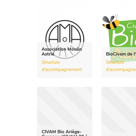
Association Moulin
Astrié
BioCivam de l
Structure
Structure
d'accompagnement
d'accompagn
CIVAM Bio Ariège-