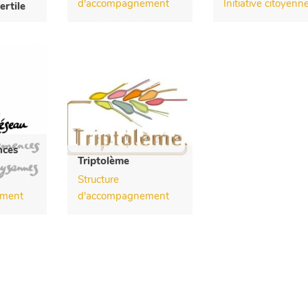
d'accompagnement
Initiative citoyenn
ertile
nces
Triptolème
Structure
ement
d'accompagnement