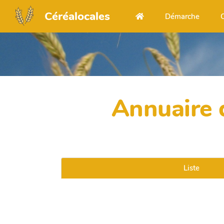
Aller au contenu principal
Céréalocales
Démarche
Annuaire d
Liste