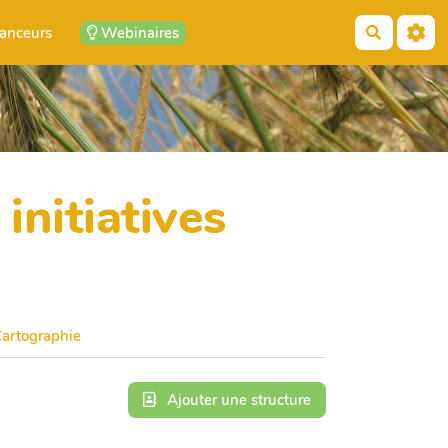
anceurs
Webinaires
Recherch
initiatives
artographie
Ajouter une structure