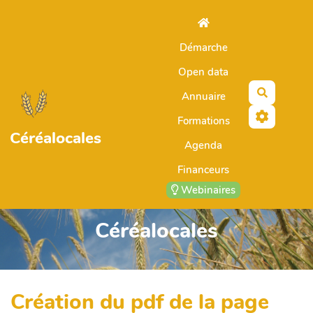
Aller au contenu principal
Démarche
Open data
Recherch
Annuaire
Formations
Céréalocales
Agenda
Financeurs
Webinaires
Céréalocales
Création du pdf de la page