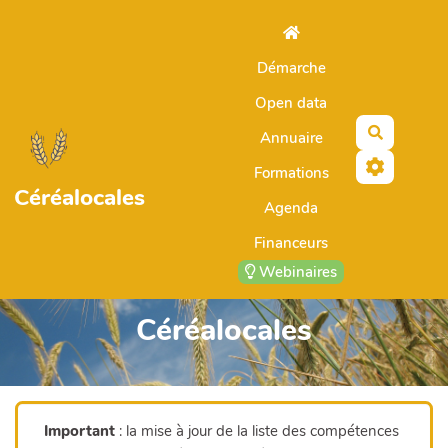
Aller au contenu principal
Démarche
Open data
Recherch
Annuaire
Formations
Céréalocales
Agenda
Financeurs
Webinaires
Céréalocales
Important
: la mise à jour de la liste des compétences