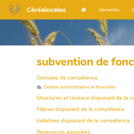
Aller au contenu principal
Céréalocales
Démarche
subvention de fon
Domaine de compétence
Gestion administrative et financière
Structures et réseaux disposant de la
Filières disposant de la compétence
Initiatives disposant de la compétence
Ressources associées