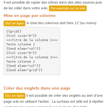
Il est possible de copier des icônes dans des sites sources puis
de les coller dans votre wiki.
Par exemple sur ce site
Mise en page par colonne
le total des colonnes doit faire 12 (ou moins)
Doc en ligne
{{grid}}

{{col size="6"}}

===Titre de la colonne 1===

Texte colonne 1

{{end elem="col"}}

{{col size="6"}}

===Titre de la colonne 2===

Texte colonne 2

{{end elem="col"}}

Créer des onglets dans une page
Il est possible de créer des onglets au sein d'une
Doc en ligne
page wiki en utilisant l'action . La syntaxe est (elle est à répéter