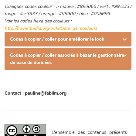
Quelques codes couleur => mauve : #990066 / vert : #99cc33 /
rouge : #cc3333 / orange : #ff9900 / bleu : #006699
Voir les codes hexa des couleurs :
http://fr.wikipedia.org/wiki/Liste_de_couleurs
Codes à copier / coller pour améliorer le look
Codes à copier / coller associés à bazar le gestionnaire
de base de données
Contact : pauline@fablim.org
L'ensemble des contenus présents