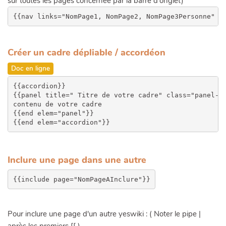
sur toutes les pages concernée par la barre d'onglet)
{{nav links="NomPage1, NomPage2, NomPage3Personne" t
Créer un cadre dépliable / accordéon
Doc en ligne
{{accordion}}

{{panel title=" Titre de votre cadre" class="panel-wa
contenu de votre cadre

{{end elem="panel"}}

Inclure une page dans une autre
Pour inclure une page d'un autre yeswiki : ( Noter le pipe |