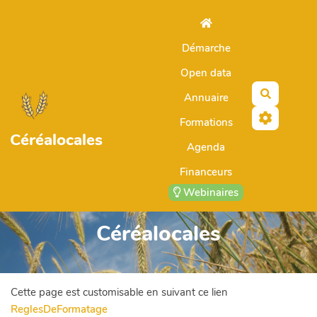
Aller au contenu principal
Démarche
Open data
Recherch
Annuaire
Formations
Céréalocales
Agenda
Financeurs
Webinaires
Céréalocales
Cette page est customisable en suivant ce lien
ReglesDeFormatage