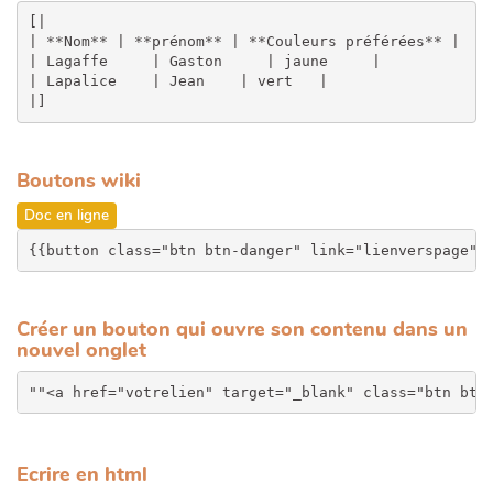
[|

| **Nom** | **prénom** | **Couleurs préférées** |

| Lagaffe     | Gaston     | jaune     |

| Lapalice    | Jean    | vert   |

Boutons wiki
Doc en ligne
{{button class="btn btn-danger" link="lienverspage" 
Créer un bouton qui ouvre son contenu dans un
nouvel onglet
Ecrire en html