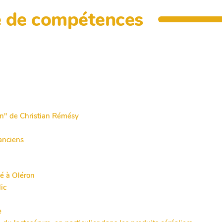
e de compétences
ain" de Christian Rémésy
 anciens
lé à Oléron
ic
e