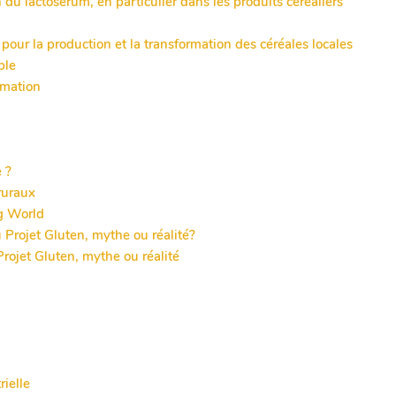
du lactosérum, en particulier dans les produits céréaliers
our la production et la transformation des céréales locales
ble
ormation
e ?
 ruraux
ng World
 Projet Gluten, mythe ou réalité?
Projet Gluten, mythe ou réalité
rielle