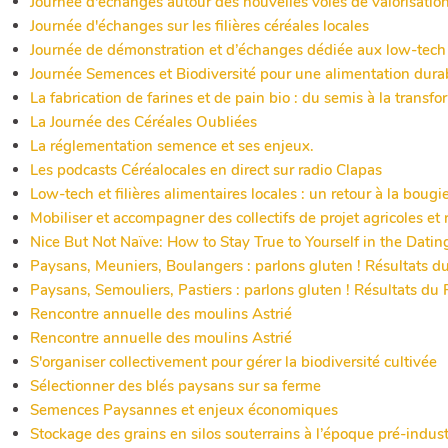
Journée d'échanges autour des nouvelles voies de valorisation 
Journée d'échanges sur les filières céréales locales
Journée de démonstration et d’échanges dédiée aux low-tech p
Journée Semences et Biodiversité pour une alimentation dura
La fabrication de farines et de pain bio : du semis à la transf
La Journée des Céréales Oubliées
La réglementation semence et ses enjeux.
Les podcasts Céréalocales en direct sur radio Clapas
Low-tech et filières alimentaires locales : un retour à la bougi
Mobiliser et accompagner des collectifs de projet agricoles et
Nice But Not Naïve: How to Stay True to Yourself in the Dati
Paysans, Meuniers, Boulangers : parlons gluten ! Résultats du
Paysans, Semouliers, Pastiers : parlons gluten ! Résultats du 
Rencontre annuelle des moulins Astrié
Rencontre annuelle des moulins Astrié
S'organiser collectivement pour gérer la biodiversité cultivée
Sélectionner des blés paysans sur sa ferme
Semences Paysannes et enjeux économiques
Stockage des grains en silos souterrains à l’époque pré-indust