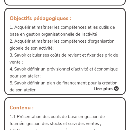
Objectifs pédagogiques :
1. Acquérir et maîtriser les compétences et les outils de
base en gestion organisationnelle de l’activité
2. Acquérir et maîtriser les compétences d’organisation
Lire plus
globale de son activité;
3. Savoir calculer ses coûts de revient et fixer des prix de
vente ;
4. Savoir définir un prévisionnel d’activité et économique
pour son atelier ;
5. Savoir définir un plan de financement pour la création
Lire plus
de son atelier;
6. Comprendre les différentes stratégies commerciales et
les impacts sur le modèle économique de son atelier ;
Contenu :
7. Comprendre et maîtriser les différents statuts
1.1 Présentation des outils de base en gestion de
juridiques et leurs conséquences
fournée, gestion des stocks et suivi des ventes ;
8. Savoir Dimensionner son atelier en fonction des