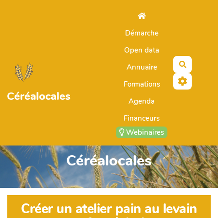
Aller au contenu principal
Démarche
Open data
Recherch
Annuaire
Formations
Céréalocales
Agenda
Financeurs
Webinaires
Céréalocales
Créer un atelier pain au levain