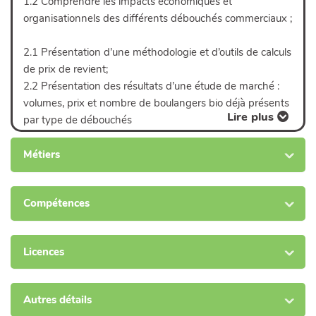
1.2 Comprendre les impacts économiques et
objectifs économiques, organisationnels, des capacités
organisationnels des différents débouchés commerciaux ;
d’investissements et des marchés visés ;
2.1 Présentation d’une méthodologie et d’outils de calculs
de prix de revient;
2.2 Présentation des résultats d’une étude de marché :
volumes, prix et nombre de boulangers bio déjà présents
Lire plus
par type de débouchés
3.1 Présentation des résultats économiques types selon
Métiers
les grands scénarios possibles d’installation
3.2 Présentation d’une méthode et d’un outil de
Compétences
construction d’un prévisionnel économique, d’un plan de
financement et de trésorerie
3.3. Présentation et analyse des statuts juridiques du
Licences
régime général (si porteurs de projets boulangers)
4. Travail individuel sur son projet d’installation :
Autres détails
dimensionnement de l’atelier, choix de commercialisation,