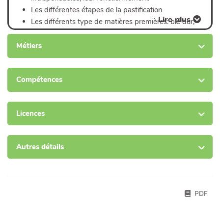
Les différentes étapes de la pastification
Lire plus
Les différents type de matières premières: blé dur,
blé tendre, petit épeautre, sarrasin, légumes secs
les règles d'hygiènes
Métiers
Analyse économique prévisionnelle
Les débouchés
Compétences
Licences
Autres détails
PDF