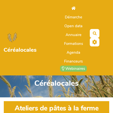
Aller au contenu principal
Démarche
Open data
Recherch
Annuaire
Formations
Céréalocales
Agenda
Financeurs
Webinaires
Céréalocales
Ateliers de pâtes à la ferme