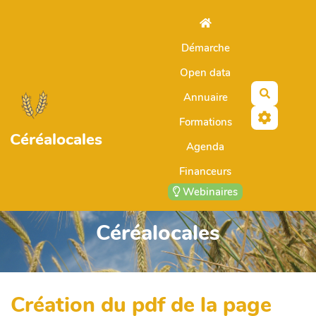
Aller au contenu principal
Démarche
Open data
Recherch
Annuaire
Formations
Céréalocales
Agenda
Financeurs
Webinaires
Céréalocales
Création du pdf de la page