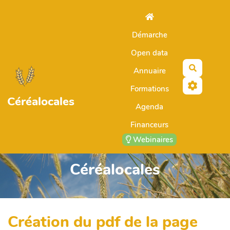
Aller au contenu principal
Démarche
Open data
Recherch
Annuaire
Formations
Céréalocales
Agenda
Financeurs
Webinaires
Céréalocales
Création du pdf de la page