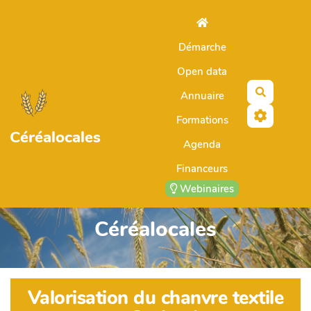
Aller au contenu principal
Démarche
Open data
Recherch
Annuaire
Formations
Céréalocales
Agenda
Financeurs
Webinaires
Céréalocales
Valorisation du chanvre textile