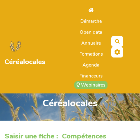
Aller au contenu principal
Démarche
Open data
Recherch
Annuaire
Formations
Céréalocales
Agenda
Financeurs
Webinaires
Céréalocales
Saisir une fiche : Compétences