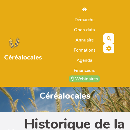
Aller au contenu principal
Démarche
Open data
Recherch
Annuaire
Formations
Céréalocales
Agenda
Financeurs
Webinaires
Céréalocales
Historique de la