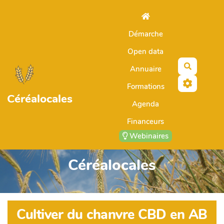
Aller au contenu principal
Démarche
Open data
Recherch
Annuaire
Formations
Céréalocales
Agenda
Financeurs
Webinaires
Céréalocales
Cultiver du chanvre CBD en AB