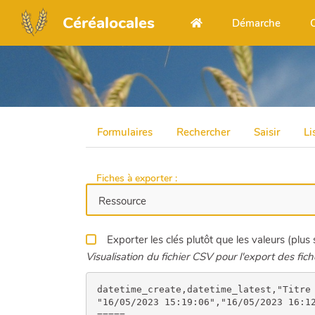
Aller au contenu principal
Céréalocales
Démarche
Formulaires
Rechercher
Saisir
Li
Fiches à exporter :
Exporter les clés plutôt que les valeurs (plus
Visualisation du fichier CSV pour l'export des fich
datetime_create,datetime_latest,"Titre *",Sous-titre,"Structure.s / Auteur.e.s *",Description,"Image de présentation (facultatif)","Structures associées","Auteur de cette fiche","Type de support *","Autre type de support","Type de ressource *","Autre type de ressource","Projet associé (le cas échéant)","Domaines de compétences","Adresse web de la ressource","Télécharger la ressource","Type d'accès à la ressource","Licence (droit d'auteur, CC-BY, etc.) *",Mots-clés,"Activer les commentaires sur cette fiche ?"
"16/05/2023 15:19:06","16/05/2023 16:12:36","Accompagner l’évolution des compétences des professionnel.le.s des filières céréales locales, engagé.e.s dans des démarches collectives de transition agroécologique","ENSEIGNEMENTS ISSUS DE L’EXPÉ