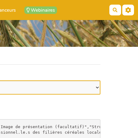
anceurs
Webinaires
Recherch
 capacité à faire et décider ensemble, plutôt qu'à concentrer les compétences et les prises de décisions sur un nombre restreint d’opérateur.rices économiques. Nous avons tâché de mieux cerner les spécificités des métiers, en lien avec l'évolution des attentes sociétales en matière d'alimentation, mais aussi, au travers d’une démarche de gestion prévisionnelle des emplois et des compétences (GPEC), d’identifier les compétences spécifiques à maîtriser, que ce soit au niveau des coeurs de métiers ou en lien avec la gestion du collectif, ainsi que les compétences en tension, à renforcer, et les voies privilégiées par les professionnel.le.s et les accompagnateur.rice.s pour acquérir de nouveaux savoirs et savoir-faire.

Afin de soutenir la montée en compétences des différent.e.s acteur.rice.s, en fonction de leurs besoins, nous avons conçu la plateforme cerealocales.org, qui fonctionne comme une gare centrale de partage d’informations sur les filières céréales locales (ressources, formations, contacts, agenda…). Toutes les ressources proposées sont en libre accès et le fonctionne