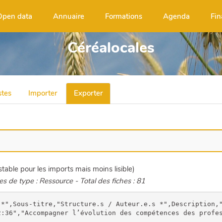
Open data
Annuaire
Formations
Agenda
Fin
Céréalocales
stes
Importer
Exporter
 stable pour les imports mais moins lisible)
es de type : Ressource - Total des fiches : 81
RIENCE DE 4 FILIÈRES LOCALES EN OCCITANIE","FAB'LIM, INRAE","=====**Pour télécharger la brochure : cliquez {{button class=""new-window"" link=""https://www.cerealocales.org/?Restitution/download&file=Brochure_Cralocales_WEB_dfinitive.pdf"" nobtn=""1"" text=""sur ce lien"" title=""sur ce lien""}}**
=====

La présente brochure dresse la synthèse des travaux et résultats du projet partenarial de recherche participative COMPÉTENCES : « Accompagner l’évolution des compétences des acteurs des filières alimentaires de territoire pour renforcer leur durabilité : Le cas des céréales et rotations associées » (2019-2022) mené par FAB’LIM, INRAE, Biocivam 11, FD CIVAM 30, GAB 65, FR CIVAM Occitanie, InCitu, MBS et CAFOC de Montpellier - GIP Formavie.

Ce projet s’appuie sur un important travail d’enquête mené auprès de professionnel.le.s et d’accompagnateur.rice.s de projets de filières céréales locales à gouvernance partagée, entendues comme des organisations collectives dont les acteur.rices sont engagé.e.s dans des démarches de transition agroécologique et cherchent à développer leur